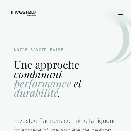
Aller au contenu principal
Expertise
NOTRE SAVOIR-FAIRE
Approche
Une approche
Track Record
combinant
performance
Équipe
et
durabilité
.
Invested Partners combine la rigueur
financière d'une société de gestion